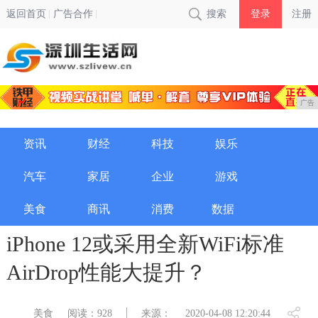
返回首页
广告合作
搜索
登录
注册
广告
资讯
财经
科技
娱乐
汽车
家居
企业
游戏
美食
商讯
消费
数据
iPhone 12或采用全新WiFi标准
AirDrop性能大提升？
美食
阅读：928
来源：
2020-04-08 12:20:44