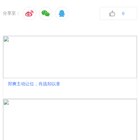
分享至：
0
收藏
郑爽主动让位，肖战却以拿