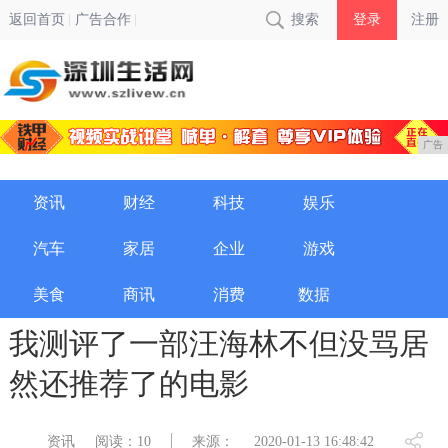
返回首页
广告合作
搜索
登录
注册
广告
资讯
财经
科技
娱乐
汽车
家居
企业
游戏
美食
商讯
消费
数据
我测评了一部汪海林不但没骂居
然还推荐了的电影
资讯
阅读：10
来源：
2020-01-13 16:48:42