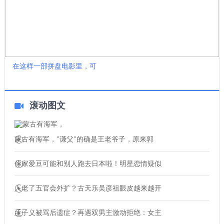
在这样一部拼盘电影里，可
滚动图文
蒙古有海军，"谦父"的确是王老爷子，原来郭
你家爱豆可能和别人跑去日本啦！明星恋情疑似
人老了五官会外扩？古天乐吴彦祖眼皮越来越开
孟子义被骂后遗症？再遇双男主激动拒绝：女主