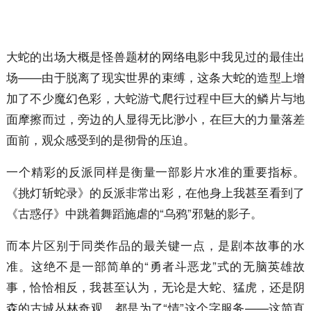
大蛇的出场大概是怪兽题材的网络电影中我见过的最佳出
场——由于脱离了现实世界的束缚，这条大蛇的造型上增
加了不少魔幻色彩，大蛇游弋爬行过程中巨大的鳞片与地
面摩擦而过，旁边的人显得无比渺小，在巨大的力量落差
面前，观众感受到的是彻骨的压迫。
一个精彩的反派同样是衡量一部影片水准的重要指标。
《挑灯斩蛇录》的反派非常出彩，在他身上我甚至看到了
《古惑仔》中跳着舞蹈施虐的“乌鸦”邪魅的影子。
而本片区别于同类作品的最关键一点，是剧本故事的水
准。这绝不是一部简单的“勇者斗恶龙”式的无脑英雄故
事，恰恰相反，我甚至认为，无论是大蛇、猛虎，还是阴
森的古城丛林奇观，都是为了“情”这个字服务——这简直