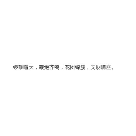
锣鼓喧天，鞭炮齐鸣，花团锦簇，宾朋满座。