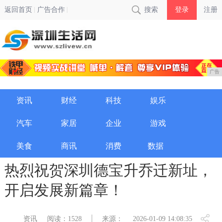
返回首页
广告合作
搜索
登录
注册
广告
资讯
财经
科技
娱乐
汽车
家居
企业
游戏
美食
商讯
消费
数据
热烈祝贺深圳德宝升乔迁新址，
开启发展新篇章！
资讯
阅读：1528
来源：
2026-01-09 14:08:35