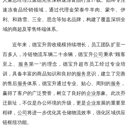
人兼总经理汪孟德先生深耕速冻食品行业17载。始终专注
速冻食品经销领域，通过代理金荣泰牛羊肉、蒙牛、伊
利、和路雪、三全、思念等知名品牌，构建了覆盖深圳全
域的商超及零售终端体系。
近年来，德宝升营收规模持续增长，员工团队扩至一
百多人，冷链物流车辆二十余辆，德宝升
公司
秉承"顾客
至上、
服务
第一"的理念，德宝升超市员工经过专业培
训，具备丰富的商品知识和良好的
服务
意识，建立了完善
的售后
服务
体系，德宝升通过专业、贴心、周到的
服务
，
赢得了客户的广泛赞誉，树立了良好的
企业
形象。此次乔
迁新址，不仅是办公环境的升级，更是
企业
发展的重要里
程碑，
公司
将进一步优化其仓储物流效率，强化区域供应
链枢纽功能。