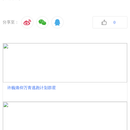
分享至：
0
收藏
许巍痛仰万青逃跑计划群星