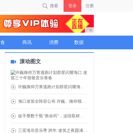
搜索
登录
注册
广告
美食
商讯
消费
数据
滚动图文
许巍痛仰万青逃跑计划群星闪耀海口 迷笛三十
海口迷笛全阵容公布 许巍、痛仰领衔60余组
徒手掰数千瓶“救命药”，这段取材于真实发生
三亚海岛音乐季 跨年·迷笛之夜圆满收官