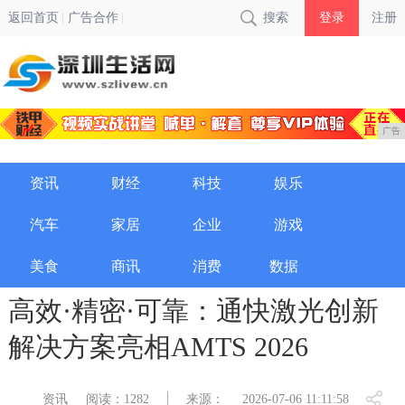
返回首页
广告合作
搜索
登录
注册
广告
资讯
财经
科技
娱乐
汽车
家居
企业
游戏
美食
商讯
消费
数据
高效·精密·可靠：通快激光创新
解决方案亮相AMTS 2026
资讯
阅读：1282
来源：
2026-07-06 11:11:58