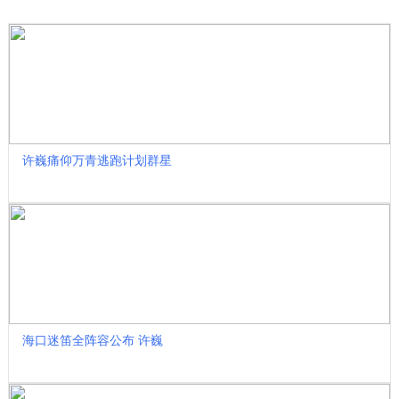
许巍痛仰万青逃跑计划群星
海口迷笛全阵容公布 许巍