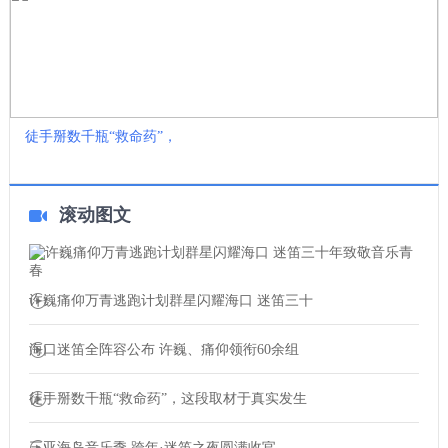
徒手掰数千瓶“救命药”，
滚动图文
许巍痛仰万青逃跑计划群星闪耀海口 迷笛三十
海口迷笛全阵容公布 许巍、痛仰领衔60余组
徒手掰数千瓶“救命药”，这段取材于真实发生
三亚海岛音乐季 跨年·迷笛之夜圆满收官