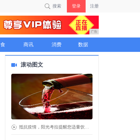
搜索
登录
注册
广告
美食
商讯
消费
数据
滚动图文
抵抗疫情，阳光考拉提醒您适量饮用红酒可增强