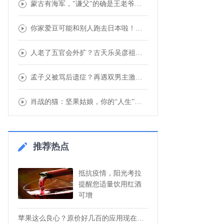
蒙古有海军，"谦父"的确是王老爷子，原来郭
你家爱豆可能和别人跑去日本啦！明星恋情疑似
人老了五官会外扩？古天乐吴彦祖眼皮越来越开
孟子义被骂后遗症？再遇双男主激动拒绝：女主
肖战的猫：坚果姑娘，你的“人生”已经到达了
推荐热点
抵抗疫情，阳光考拉
提醒您适量饮用红酒
可增
苹果这么良心？原价好几百的应用现在全场“