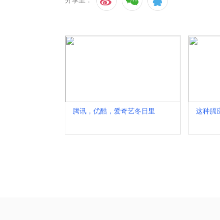
分享至：
腾讯，优酷，爱奇艺冬日里
这种膈