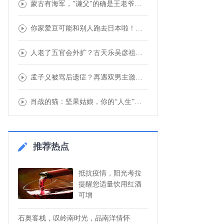
蒙古有海军，"谦父"的确是王老爷子，原来郭
你家爱豆可能和别人跑去日本啦！明星恋情疑似
人老了五官会外扩？古天乐吴彦祖眼皮越来越开
孟子义被骂后遗症？再遇双男主激动拒绝：女主
肖战的猫：坚果姑娘，你的“人生”已经到达了
推荐热点
抵抗疫情，阳光考拉
提醒您适量饮用红酒
可增
石奥客栈，叹岭南时光，品南洋情怀