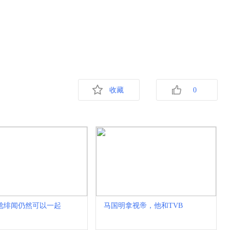
收藏
0
尬绯闻仍然可以一起
马国明拿视帝，他和TVB