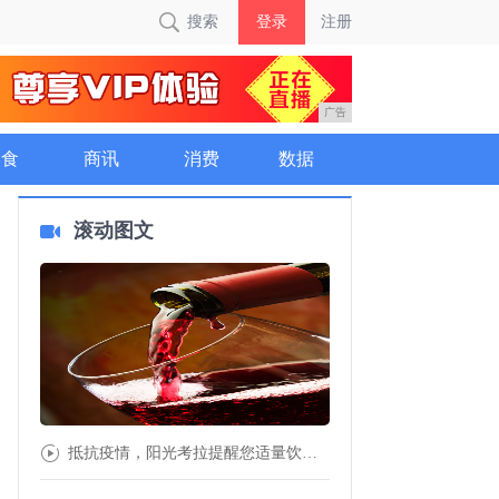
搜索
登录
注册
广告
美食
商讯
消费
数据
滚动图文
抵抗疫情，阳光考拉提醒您适量饮用红酒可增强