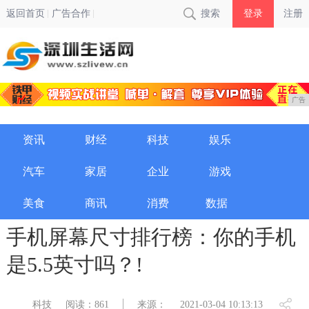
返回首页
广告合作
搜索
登录
注册
广告
资讯
财经
科技
娱乐
汽车
家居
企业
游戏
美食
商讯
消费
数据
手机屏幕尺寸排行榜：你的手机
是5.5英寸吗？!
科技
阅读：861
来源：
2021-03-04 10:13:13