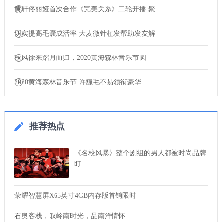
黄轩佟丽娅首次合作《完美关系》二轮开播 聚
切实提高毛囊成活率 大麦微针植发帮助发友解
秋风徐来踏月而归，2020黄海森林音乐节圆
2020黄海森林音乐节 许巍毛不易领衔豪华
推荐热点
《名校风暴》整个剧组的男人都被时尚品牌
盯
荣耀智慧屏X65英寸4GB内存版首销限时
石奥客栈，叹岭南时光，品南洋情怀