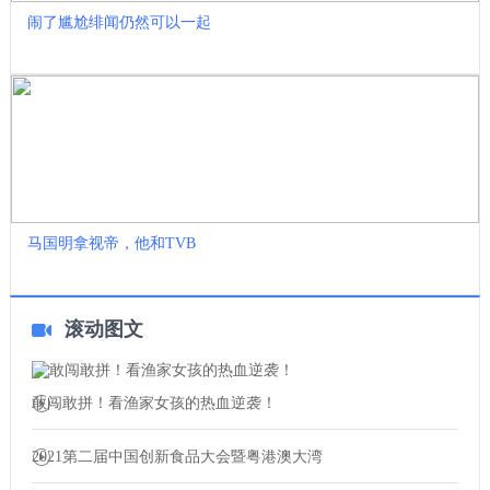
闹了尴尬绯闻仍然可以一起
马国明拿视帝，他和TVB
滚动图文
敢闯敢拼！看渔家女孩的热血逆袭！
2021第二届中国创新食品大会暨粤港澳大湾