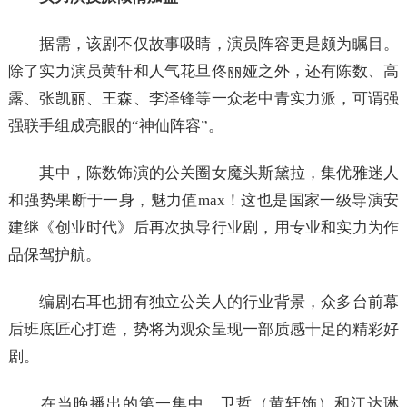
据需，该剧不仅故事吸睛，演员阵容更是颇为瞩目。
除了实力演员黄轩和人气花旦佟丽娅之外，还有陈数、高
露、张凯丽、王森、李泽锋等一众老中青实力派，可谓强
强联手组成亮眼的“神仙阵容”。
其中，陈数饰演的公关圈女魔头斯黛拉，集优雅迷人
和强势果断于一身，魅力值max！这也是国家一级导演安
建继《创业时代》后再次执导行业剧，用专业和实力为作
品保驾护航。
编剧右耳也拥有独立公关人的行业背景，众多台前幕
后班底匠心打造，势将为观众呈现一部质感十足的精彩好
剧。
在当晚播出的第一集中，卫哲（黄轩饰）和江达琳