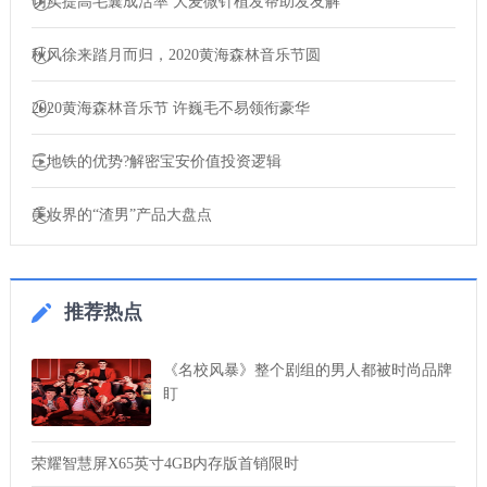
切实提高毛囊成活率 大麦微针植发帮助发友解
秋风徐来踏月而归，2020黄海森林音乐节圆
2020黄海森林音乐节 许巍毛不易领衔豪华
三地铁的优势?解密宝安价值投资逻辑
美妆界的“渣男”产品大盘点
推荐热点
《名校风暴》整个剧组的男人都被时尚品牌
盯
荣耀智慧屏X65英寸4GB内存版首销限时