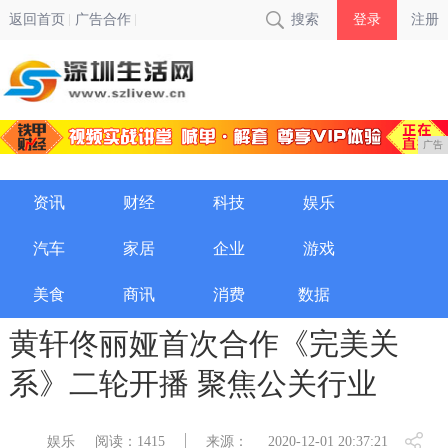
返回首页
广告合作
搜索
登录
注册
广告
资讯
财经
科技
娱乐
汽车
家居
企业
游戏
美食
商讯
消费
数据
黄轩佟丽娅首次合作《完美关
系》二轮开播 聚焦公关行业
娱乐
阅读：1415
来源：
2020-12-01 20:37:21