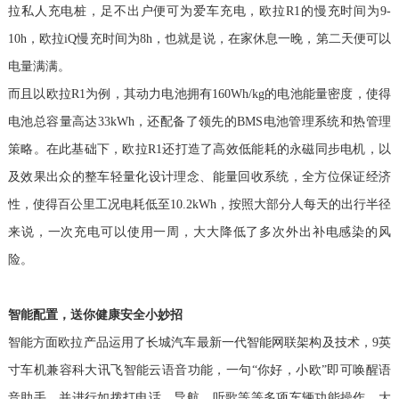
拉私人充电桩，足不出户便可为爱车充电，欧拉R1的慢充时间为9-
10h，欧拉iQ慢充时间为8h，也就是说，在家休息一晚，第二天便可以
电量满满。
而且
以欧拉R1为例，其动力电池拥有160Wh/kg的电池能量密度，使得
电池总容量高达33kWh，还配备了领先的BMS电池管理系统和热管理
策略。在此基础下，欧拉R1还打造了高效低能耗的永磁同步电机，以
及效果出众的整车轻量化设计理念、能量回收系统，全方位保证经济
性，使得百公里工况电耗低至10.2kWh，按照大部分人每天的出行半径
来说，一次充电可以使用一周，大大降低了多次外出补电感染的风
险。
智能配置，送你健康安全小妙招
智能方面
欧拉产品运用了长城汽车最新一代智能网联架构及技术，9英
寸车机兼容科大讯飞智能云语音功能，一句“你好，小欧”即可唤醒语
音助手，并进行如拨打电话、导航、听歌等等多项车辆功能操作，大