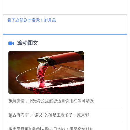
看了这部剧才发觉！岁月虽
滚动图文
抵抗疫情，阳光考拉提醒您适量饮用红酒可增强
蒙古有海军，"谦父"的确是王老爷子，原来郭
你家爱豆可能和别人跑去日本啦！明星恋情疑似