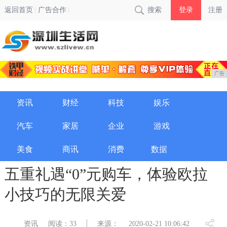
返回首页
广告合作
搜索
登录
注册
广告
资讯
财经
科技
娱乐
汽车
家居
企业
游戏
美食
商讯
消费
数据
五重礼遇“0”元购车，体验欧拉
小技巧的无限关爱
资讯
阅读：33
来源：
2020-02-21 10:06:42