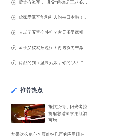
蒙古有海军，"谦父"的确是王老爷子，原来郭
你家爱豆可能和别人跑去日本啦！明星恋情疑似
人老了五官会外扩？古天乐吴彦祖眼皮越来越开
孟子义被骂后遗症？再遇双男主激动拒绝：女主
肖战的猫：坚果姑娘，你的“人生”已经到达了
推荐热点
抵抗疫情，阳光考拉
提醒您适量饮用红酒
可增
苹果这么良心？原价好几百的应用现在全场“