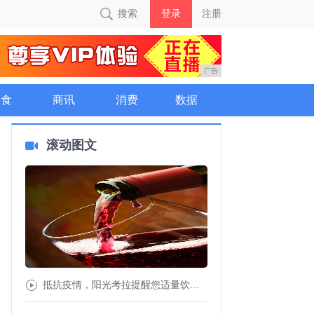
搜索
登录
注册
广告
美食
商讯
消费
数据
滚动图文
抵抗疫情，阳光考拉提醒您适量饮用红酒可增强