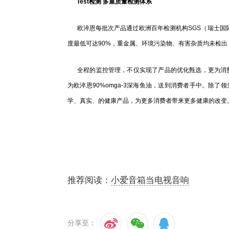
Test检测 多重质量检测体系
欧淬恩每批次产品通过欧洲百年检测机构SGS（瑞士国际
度最低可达90%，重金属、环境污染物、有害杂质均未检出
全程的监控管理，不仅实现了产品的优化甄选，更为消费者
为欧淬恩90%omga-3深海鱼油，送到消费者手中。除
学、真实、的健康产品，为更多消费者带来更多健康的改变
推荐阅读：
小爱音箱当电视音响
分享至：