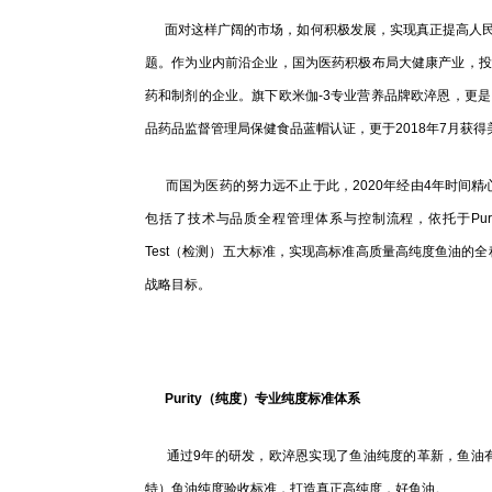
面对这样广阔的市场，如何积极发展，实现真正提高人民
题。作为业内前沿企业，国为医药积极布局大健康产业，投
药和制剂的企业。旗下欧米伽-3专业营养品牌欧淬恩，更是
品药品监督管理局保健食品蓝帽认证，更于2018年7月获得
而国为医药的努力远不止于此，2020年经由4年时间精心
包括了技术与品质全程管理体系与控制流程，依托于Purity（纯
Test（检测）五大标准，实现高标准高质量高纯度鱼油的
战略目标。
Purity（纯度）专业纯度标准体系
通过9年的研发，欧淬恩实现了鱼油纯度的革新，鱼油有效
特）鱼油纯度验收标准，打造真正高纯度，好鱼油。