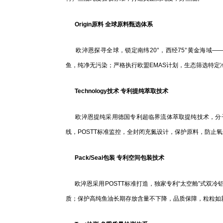
Origin原料 全球原料甄选体系
欧淬恩探寻全球，锁定南纬20°，西经75°黄金海域——
鱼，纯净无污染；严格执行欧盟EMAS计划，生态筛选特定
Technology技术 专利提纯萃取技术
欧淬恩提纯采用德国专利超临界流体萃取提纯技术，分子
线，POSTT标准监控，全封闭充氮设计，保护原料，防止
Pack/Seal包装 专利空间包装技术
欧淬恩采用POSTT标准打造，独家专利“太空舱”式双
质；保护高纯鱼油长期存放含量不下降，品质保障，粒粒如