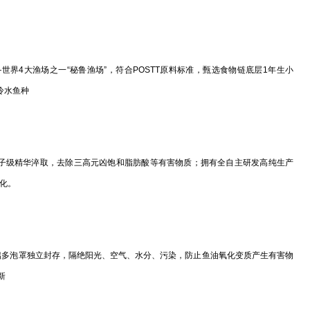
世界4大渔场之一“秘鲁渔场”，符合POSTT原料标准，甄选食物链底层1年生小
冷水鱼种
级精华淬取，去除三高元凶饱和脂肪酸等有害物质；拥有全自主研发高纯生产
氧化。
冷铝多泡罩独立封存，隔绝阳光、空气、水分、污染，防止鱼油氧化变质产生有害物
新