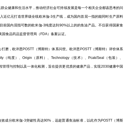
群众健康和生活水平，推动经济社会可持续发展是每一个相关企业都该思考的问
入近亿元打造世界级全线欧米伽-3生产线，成为国内首屈一指的能同时生产原料
目前国内屈指可数的欧米伽-3纯度达到90%以上的的鱼油产品。不仅获得国家食
美国食品药品监督管理局（FDA）备案认证。
打磨，欧淬恩POSTT（博斯特）体系问世。欧淬恩POSTT（博斯特）评价体系
度）、Origin（原料）、Technology（技术）、Pcak/Seal（包装）、
全程管理与控制以及一体化检测，旨在提供更优质的健康产品，实现2030健康中国
成分欧米伽-3突破性高达90%，远超普通鱼油标准，以此作为POSTT（博斯