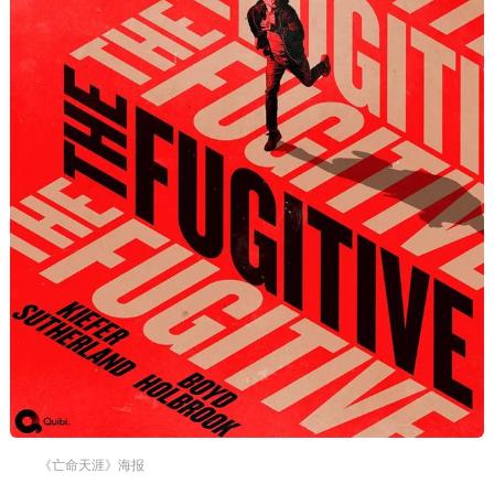
《亡命天涯》海报