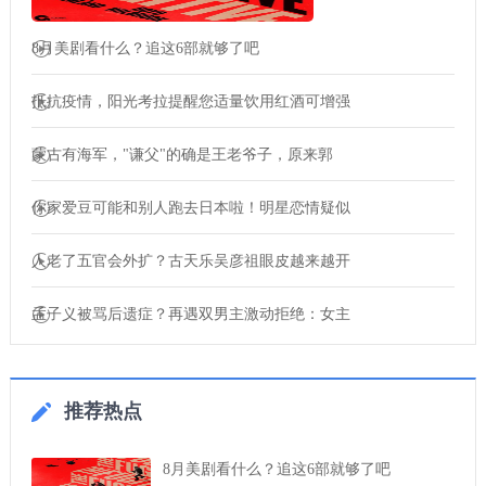
8月美剧看什么？追这6部就够了吧
抵抗疫情，阳光考拉提醒您适量饮用红酒可增强
蒙古有海军，"谦父"的确是王老爷子，原来郭
你家爱豆可能和别人跑去日本啦！明星恋情疑似
人老了五官会外扩？古天乐吴彦祖眼皮越来越开
孟子义被骂后遗症？再遇双男主激动拒绝：女主
推荐热点
8月美剧看什么？追这6部就够了吧