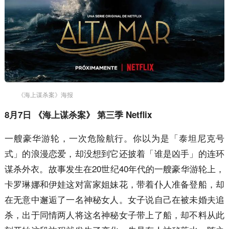
《海上谋杀案》海报
8月7日 《海上谋杀案》 第三季 Netflix
一艘豪华游轮，一次危险航行。你以为是「泰坦尼克号
式」的浪漫恋爱，却没想到它还披着「谁是凶手」的连环
谋杀外衣。故事发生在20世纪40年代的一艘豪华游轮上，
卡罗琳娜和伊娃这对富家姐妹花，带着仆人准备登船，却
在无意中邂逅了一名神秘女人。女子说自己在被未婚夫追
杀，出于同情两人将这名神秘女子带上了船，却不料从此