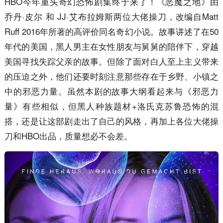
HBO今年重头奇幻恐怖剧集终于来了！《恶魔之地》由
乔丹·皮尔 和 JJ·艾布拉姆斯两位大佬操刀，改编自Matt
Ruff 2016年所著的高评价同名奇幻小说。故事讲述了在50
年代的美国，黑人男主在女性朋友与舅舅的陪伴下，穿越
美国寻找失踪父亲的故事。但除了面对白人至上主义带来
的压迫之外，他们还要时刻注意那些存在于乡野、小镇之
中的邪恶力量。虽然本剧的故事大纲看起来与《邪恶力
量》有些相似，但黑人种族题材+洛氏克苏鲁恐怖的混
搭，还是让这部剧走出了自己的风格，再加上各位大佬操
刀和HBO出品，质量想必不会差。