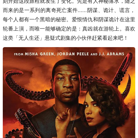
刻开始这段旅程就发生了变化。先是有人神秘落水，随之
而来的是一系列的离奇死亡案件......阴谋、诡计、谎言，
每个人都有一个黑暗的秘密。爱恨情仇和阴谋诡计在这里
轮番上演，而唯一能够确定的是：真凶就在游轮上。喜欢
这类「无人生还」悬疑式剧集的小伙伴赶紧看起来吧！