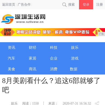
返回首页
广告合作
搜索
登录
注册
广告
资讯
财经
科技
娱乐
汽车
家居
企业
游戏
美食
商讯
消费
数据
8月美剧看什么？追这6部就够了
吧
娱乐
阅读：1550
来源：
2020-07-31 16:56:32