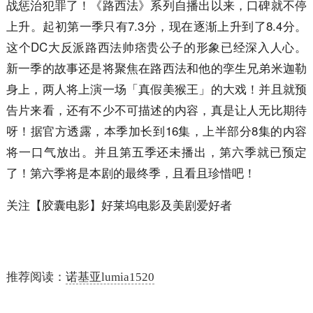
战惩治犯罪了！《路西法》系列自播出以来，口碑就不停
上升。起初第一季只有7.3分，现在逐渐上升到了8.4分。
这个DC大反派路西法帅痞贵公子的形象已经深入人心。
新一季的故事还是将聚焦在路西法和他的孪生兄弟米迦勒
身上，两人将上演一场「真假美猴王」的大戏！并且就预
告片来看，还有不少不可描述的内容，真是让人无比期待
呀！据官方透露，本季加长到16集，上半部分8集的内容
将一口气放出。并且第五季还未播出，第六季就已预定
了！第六季将是本剧的最终季，且看且珍惜吧！
关注【胶囊电影】好莱坞电影及美剧爱好者
推荐阅读：
诺基亚lumia1520