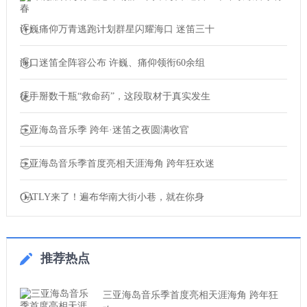
许巍痛仰万青逃跑计划群星闪耀海口 迷笛三十
海口迷笛全阵容公布 许巍、痛仰领衔60余组
徒手掰数千瓶“救命药”，这段取材于真实发生
三亚海岛音乐季 跨年·迷笛之夜圆满收官
三亚海岛音乐季首度亮相天涯海角 跨年狂欢迷
OATLY来了！遍布华南大街小巷，就在你身
推荐热点
三亚海岛音乐季首度亮相天涯海角 跨年狂