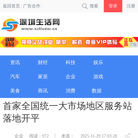
返回首页
广告合作
搜索
登录
注册
广告
资讯
财经
科技
娱乐
汽车
家居
企业
游戏
美食
商讯
消费
数据
首家全国统一大市场地区服务站
落地开平
企业
阅读：972
来源：
2025-11-29 17:03:28