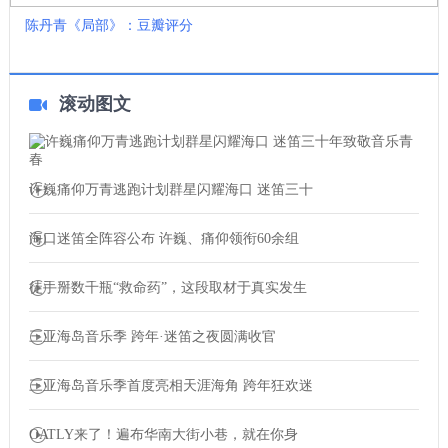
陈丹青《局部》：豆瓣评分
滚动图文
许巍痛仰万青逃跑计划群星闪耀海口 迷笛三十
海口迷笛全阵容公布 许巍、痛仰领衔60余组
徒手掰数千瓶“救命药”，这段取材于真实发生
三亚海岛音乐季 跨年·迷笛之夜圆满收官
三亚海岛音乐季首度亮相天涯海角 跨年狂欢迷
OATLY来了！遍布华南大街小巷，就在你身