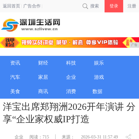
返回首页
广告合作
搜索
登录
注册
广告
资讯
财经
科技
娱乐
汽车
家居
企业
游戏
美食
商讯
消费
数据
洋宝出席郑翔洲2026开年演讲 分
享“企业家权威IP打造
企业
阅读：715
来源：
2026-03-31 11:57:49