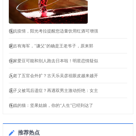
抵抗疫情，阳光考拉提醒您适量饮用红酒可增强
蒙古有海军，"谦父"的确是王老爷子，原来郭
你家爱豆可能和别人跑去日本啦！明星恋情疑似
人老了五官会外扩？古天乐吴彦祖眼皮越来越开
孟子义被骂后遗症？再遇双男主激动拒绝：女主
肖战的猫：坚果姑娘，你的“人生”已经到达了
推荐热点