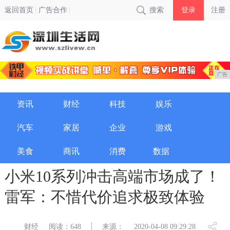
返回首页
广告合作
搜索
登录
注册
广告
资讯
财经
科技
娱乐
汽车
家居
企业
游戏
美食
商讯
消费
数据
小米10系列冲击高端市场成了！
雷军：不惜代价追求极致体验
财经
阅读：648
来源：
2020-04-08 09:29:28