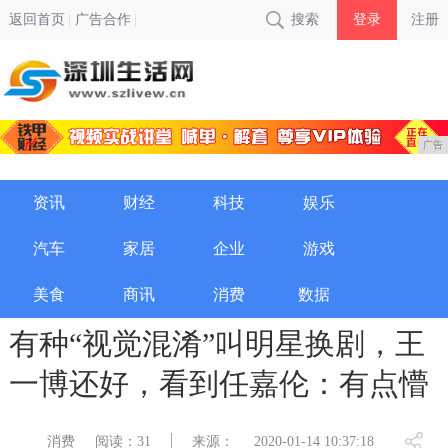
返回首页
广告合作
搜索
登录
注册
广告
资讯
财经
科技
娱乐
汽车
家居
企业
游戏
美食
商讯
消费
数据
有种“视觉混淆”叫明星换剧，王
一博还好，看到任嘉伦：有点懵
消费
阅读：31
来源：
2020-01-14 10:37:18