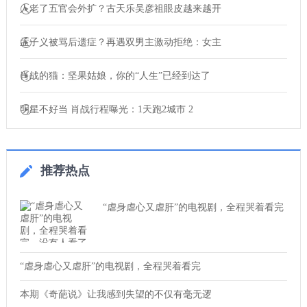
人老了五官会外扩？古天乐吴彦祖眼皮越来越开
孟子义被骂后遗症？再遇双男主激动拒绝：女主
肖战的猫：坚果姑娘，你的“人生”已经到达了
明星不好当 肖战行程曝光：1天跑2城市 2
推荐热点
“虐身虐心又虐肝”的电视剧，全程哭着看完
“虐身虐心又虐肝”的电视剧，全程哭着看完
本期《奇葩说》让我感到失望的不仅有毫无逻