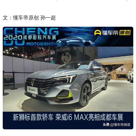
文：懂车帝原创 孙一超