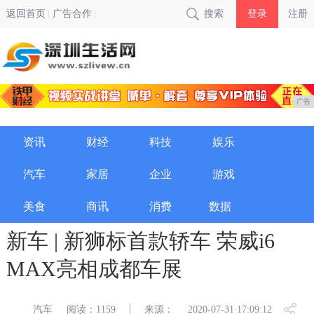
返回首页
广告合作
搜索
登录
注册
广告
资讯
财经
科技
娱乐
汽车
家居
企业
游戏
美食
商讯
消费
数据
新车 | 新狮标首款轿车 荣威i6
MAX亮相成都车展
汽车
阅读：1159
来源：
2020-07-31 17:09:12