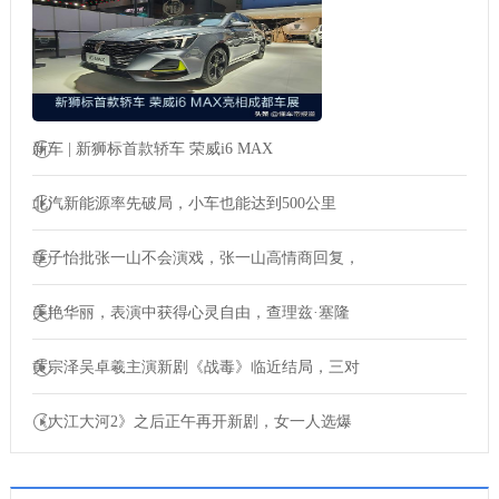
新车 | 新狮标首款轿车 荣威i6 MAX
北汽新能源率先破局，小车也能达到500公里
章子怡批张一山不会演戏，张一山高情商回复，
美艳华丽，表演中获得心灵自由，查理兹·塞隆
黄宗泽吴卓羲主演新剧《战毒》临近结局，三对
《大江大河2》之后正午再开新剧，女一人选爆