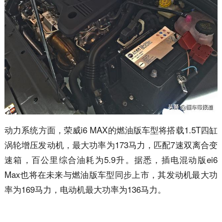
动力系统方面，荣威i6 MAX的燃油版车型将搭载1.5T四缸
涡轮增压发动机，最大功率为173马力，匹配7速双离合变
速箱，百公里综合油耗为5.9升。据悉，插电混动版ei6
Max也将在未来与燃油版车型同步上市，其发动机最大功
率为169马力，电动机最大功率为136马力。