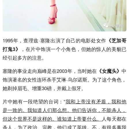
1995年，查理兹·塞隆出演了自己的电影处女作
《芝加哥
，在片中饰演一个小角色，但她的惊人的美貌已
打鬼3》
经引起多方的注意。
塞隆的事业走向巅峰是在2003年，当时她在
中
《女魔头》
饰演著名的女性连环杀手艾琳·乌尔诺斯。为了这个角色，
她剃掉眉毛、增重30磅，并戴上假牙。
片中她有一段绝望的台词：“
我和上帝没有矛盾，我和他
是一致的。我知道人们那么想。他们告诉你，不能杀人，
但这个世界不是这样的。谁知道上帝要什么。
人每天都在
杀人，为了政治、宗教，他们成了英雄。不，有很多事我