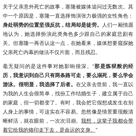
关于父亲意外死亡的故事，塞隆被媒体追问过无数次。其
中一个原因是，塞隆一直选择饰演张力极强的女性角色：
人们一厢情愿
身处弱势的位置坚强反抗，结局却是徒劳。
地认为，她选择扮演此类角色多少跟自己的家庭悲剧有
关。但塞隆一再否认这一点，在她看来，媒体想要窥探她
父亲死亡内幕的做法不仅片面，而且残忍。
毫无疑问的是这件事对她影响很深。“
那是炼狱般的经
历，我意识到自己只有两条路可走，要么溺死，要么学会
在父亲去世前，我一直以
游泳。很明显，我选择了后者。
为我的人生会很简单，找份工作结婚生子，建立属于自己
的家庭，但一切都变了。有时，我会把它假想成发生在别
人身上的事情，可这实在不容易。忽然像是情景重现般清
晰鲜活，就在眼前，一次次泪崩。
我想，这辈子我都会带
着它给我的烙印走下去，是命运的文身。
”