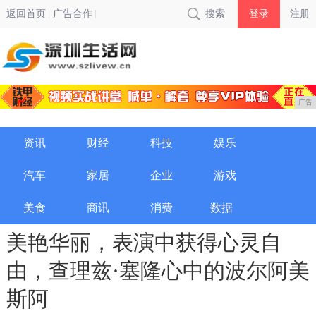
返回首页
广告合作
搜索
登录
注册
广告
资讯
财经
科技
娱乐
汽车
家居
企业
游戏
美食
商讯
消费
数据
美艳华丽，表演中获得心灵自
由，查理兹·塞隆心中的波尔阿美
斯阿