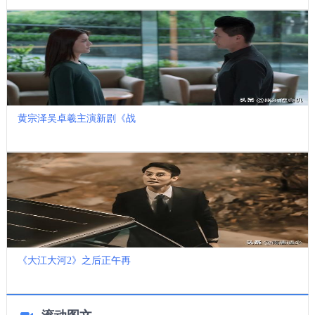
黄宗泽吴卓羲主演新剧《战
《大江大河2》之后正午再