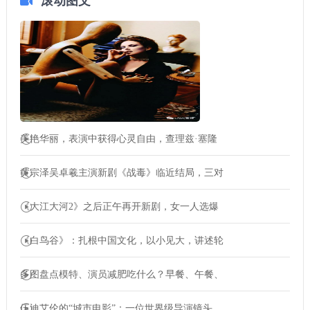
滚动图文
美艳华丽，表演中获得心灵自由，查理兹·塞隆
黄宗泽吴卓羲主演新剧《战毒》临近结局，三对
《大江大河2》之后正午再开新剧，女一人选爆
《白鸟谷》：扎根中国文化，以小见大，讲述轮
多图盘点模特、演员减肥吃什么？早餐、午餐、
伍迪艾伦的“城市电影”：一位世界级导演镜头