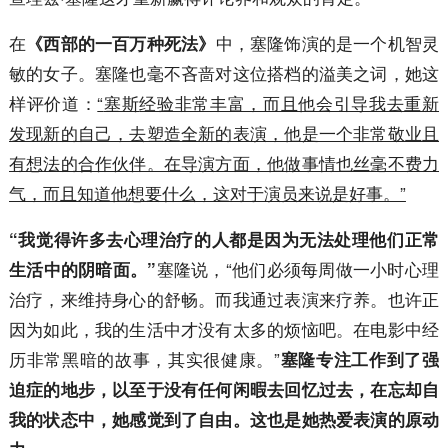
在
中，塞隆饰演的是一个机智灵
《西部的一百万种死法》
敏的女子。塞隆也毫不吝啬对这位搭档的溢美之词，她这
样评价道：
“
塞斯
经验非常丰富，而且他会引导我去重新
发现新的自己，去塑造全新的表演，他是一个非常敬业且
有想法的合作伙伴。在导演方面，他做事情也丝毫不费力
气，而且知道他想要什么，这对于演员来说是好事。”
“我觉得许多去心理治疗的人都是因为无法处理他们正常
塞隆说，“他们必须每周做一小时心理
生活中的阴暗面。”
治疗，来维持身心的舒畅。而我通过表演来疗养。也许正
因为如此，我的生活中才没有太多的烦恼吧。在电影中经
历非常黑暗的故事，其实很健康。”
塞隆专注工作到了强
迫症的地步，以至于没有任何闲暇去回忆过去，在忘却自
我的状态中，她感觉到了自由。这也是她热爱表演的原动