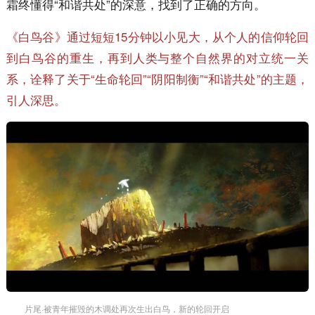
霜终懂得“和谐共处”的深意，找到了正确的方向。
《白鸟谷》通过短短15分钟以小见大，从个人的信仰轮回
到白鸟谷的重生，再到人类与整个自然界的对立统一关
系，诠释了关于“生命轮回”“阴阳制衡”“和谐共处”的主题，
引人深思。
片尾·被青年摧毁的木调处再次生出白鸟，新的轮回开启