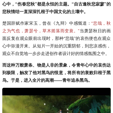
心中，“伤春悲秋”都是永恒的主题。“自古逢秋悲寂寥”的
悲秋情结一直深深扎根于中国文化的土壤中。
楚国辞赋作家宋玉，曾在《九辩》中感慨道：
“悲哉，秋
之为气也，萧瑟兮，草木摇落而变衰。”
当萧瑟秋日的画
面反复在观众眼前出现时，那种“悲哉”的哀伤便也在观众
心中弥漫开来。从短片一开始的沉重阴郁，到悲凉感伤，
观众不自觉地一步步走进创作者设计好的情感氛围之中。
而这种万般萧条、物是人非的景象，令青年心中的哀伤达
到极限，触发了他对黑鸟的恨意，将所有的衰败归根于黑
鸟。于是，进入全片的高潮——青年追杀黑鸟。