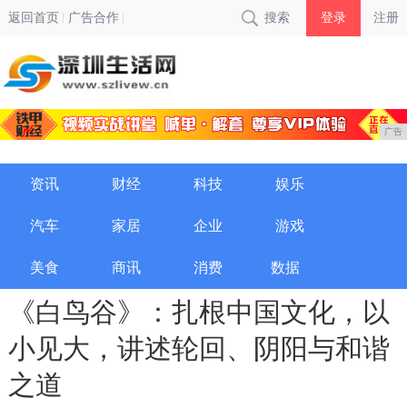
返回首页
广告合作
搜索
登录
注册
广告
资讯
财经
科技
娱乐
汽车
家居
企业
游戏
美食
商讯
消费
数据
《白鸟谷》：扎根中国文化，以
小见大，讲述轮回、阴阳与和谐
之道