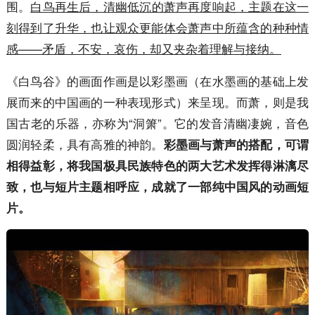
围。
白鸟再生后，清幽低沉的萧声再度响起，主题在这一
刻得到了升华，也让观众更能体会萧声中所蕴含的种种情
感——矛盾，不安，哀伤，却又夹杂着理解与接纳。
《白鸟谷》的画面作画是以彩墨画（在水墨画的基础上发
展而来的中国画的一种表现形式）来呈现。而萧，则是我
国古老的乐器，亦称为“洞箫”。它的发音清幽凄婉，音色
圆润轻柔，具有高雅的神韵。
彩墨画与萧声的搭配，可谓
相得益彰，将我国极具民族特色的两大艺术发挥得淋漓尽
致，也与短片主题相呼应，成就了一部纯中国风的动画短
片。