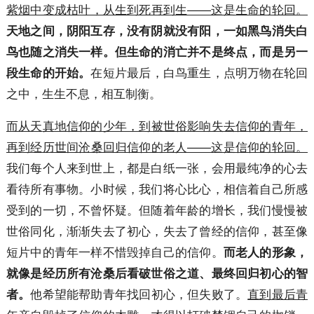
紫烟中变成枯叶，从生到死再到生——这是生命的轮回。
天地之间，阴阳互存，没有阴就没有阳，一如黑鸟消失白
鸟也随之消失一样。但生命的消亡并不是终点，而是另一
在短片最后，白鸟重生，点明万物在轮回
段生命的开始。
之中，生生不息，相互制衡。
而从天
真地
信仰的少年，到被世俗影响失去信仰的青年，
再到经历世间沧桑回归信仰的老人——这是信仰的轮回。
我们每个人来到世上，都是白纸一张，会用最纯净的心去
看待所有事物。小时候，我们将心比心，相信着自己所感
受到的一切，不曾怀疑。但随着年龄的增长，我们慢慢被
世俗同化，渐渐失去了初心，失去了曾经的信仰，甚至像
短片中的青年一样不惜毁掉自己的信仰。
而老人的形象，
就像是经历所有沧桑后看破世俗之道、最终回归初心的智
他希望能帮助青年找回初心，但失败了。
直到最后青
者。