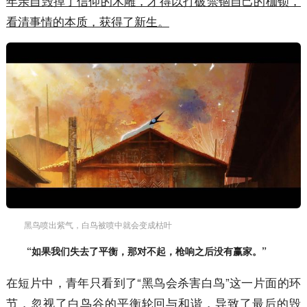
年亲自毁掉了信仰的木雕，才得以打破禁锢自己的枷锁，
看清事情的本质，获得了新生。
黑鸟喷出紫气，白鸟被喷中就会变成枯叶
“如果我们失去了平衡，那对不起，枪响之后没有赢家。”
在短片中，青年只看到了“黑鸟会杀害白鸟”这一片面的环
节，忽视了白鸟谷的平衡轮回与和谐，导致了最后的毁