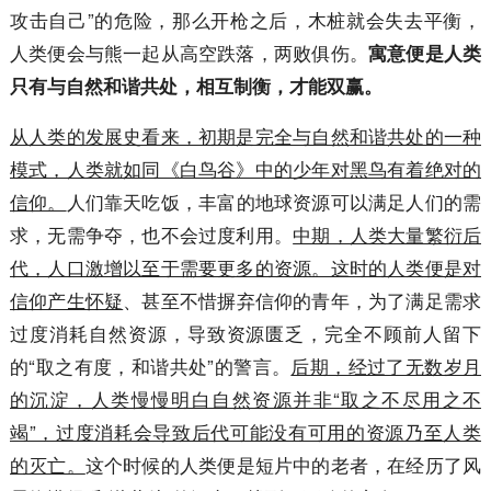
攻击自己”的危险，那么开枪之后，木桩就会失去平衡，
人类便会与熊一起从高空跌落，两败俱伤。
寓意便是人类
只有与自然和谐共处，相互制衡，才能双赢。
从人类的发展史看来，初期是完全与自然和谐共处的一种
模式，人类就如同《白鸟谷》中的少年对黑鸟有着绝对的
信仰。
人们靠天吃饭，丰富的地球资源可以满足人们的需
求，无需争夺，也不会过度利用。
中期，人类大量繁衍后
代，人口激增以至于需要更多的资源。这时的人类便是对
信仰产生怀疑
、甚至不惜摒弃信仰的青年，为了满足需求
过度消耗自然资源，导致资源匮乏，完全不顾前人留下
的“取之有度，和谐共处”的警言。
后期，经过了无数岁月
的沉淀，人类慢慢明白自然资源并非“取之不尽用之不
竭”，过度消耗会导致后代可能没有可用的资源乃至人类
的灭亡。
这个时候的人类便是短片中的老者，在经历了风