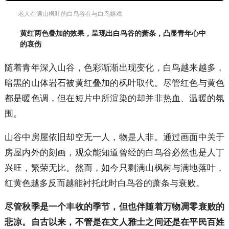
老人在满山枫叶的白鸟谷在与白鸟嬉戏
黄红两色叠加的效果，呈现出白鸟谷的萧条，凸显青年心中
的哀伤
随着青年深入山谷，色彩渐渐出现变化，白鸟越来越多，
暗黑的山体岩石被黄红叠加的枫叶取代。尽管红色与黄色
都是暖色调，但在短片中所渲染的却并非热血、温暖的氛
围。
山谷中房屋依旧却空无一人，物是人非。通过画面中关于
房屋内外的刻画，观众能知道曾经的白鸟谷必然也是人丁
兴旺，繁荣无比。然而，如今只剩满山枫树与满地落叶，
红黄色越多反而越能衬托此时白鸟谷的萧条与衰败。
尽管秋季是一个丰收的季节，但也伴随着万物凋零衰败的
悲凉。自古以来，不管是在文人雅士之间还是在平民百姓