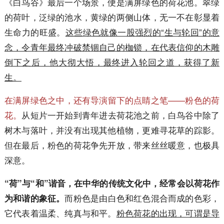
《白鸟谷》最后一个场景，便是满屏绿色的荷花池。翠绿
的荷叶，泛绿的池水，黄绿的两侧山体，无一不在彰显着
生命力的旺盛。
这些绿色就像一股强烈的“生与轮回”的意
念，令青年最终冲破禁锢自己的枷锁，在代表信仰的木雕
倒下之后，他大彻大悟，最终进入轮回之道，获得了新
生。
在满屏绿色之中，还有导演留下的点睛之笔——粉色的荷
花。
从短片一开始到青年进去荷花池之前，白鸟谷中除了
树木与落叶，并没有出现其他植物，更难寻花草的踪影。
但在最后，粉色的荷花争先开放，带来丝丝暖意，也极具
深意。
“荷”与“和”谐音，在中华的传统文化中，经常会以荷花作
而粉色是由白色和红色混合而成的色彩，
为和谐的象征。
它代表着温柔、纯真与和平。
粉色荷花的出现，可谓是导